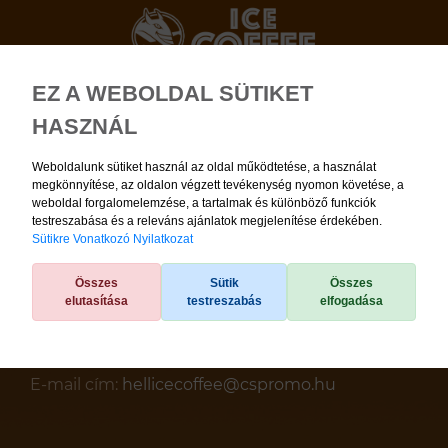
EZ A WEBOLDAL SÜTIKET
Ügyfélszolgálat
HASZNÁL
elérhetőségei:
Weboldalunk sütiket használ az oldal működtetése, a használat
megkönnyítése, az oldalon végzett tevékenység nyomon követése, a
weboldal forgalomelemzése, a tartalmak és különböző funkciók
testreszabása és a releváns ajánlatok megjelenítése érdekében.
Sütikre Vonatkozó Nyilatkozat
Telefon:
+36/1/7004430
Összes
Sütik
Összes
elutasítása
testreszabás
elfogadása
Hétköznap: 8:00 – 16:00
E-mail cím:
hellicecoffee@cspromo.hu